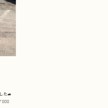
た🚙
‍♂️