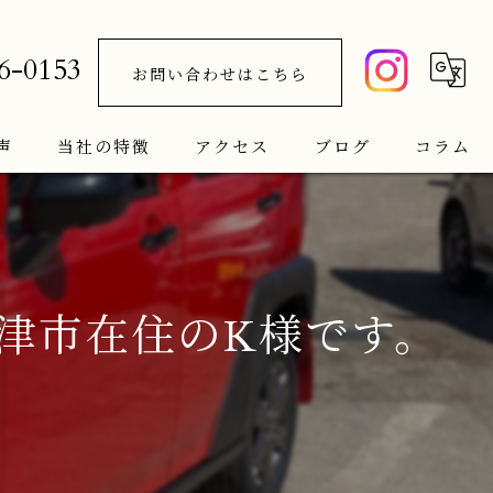
6-0153
お問い合わせはこちら
声
当社の特徴
アクセス
ブログ
コラム
車検
新車
津市在住のK様です。
中古車
サブスク
メンテナンス