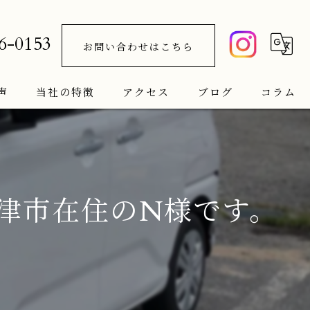
6-0153
お問い合わせはこちら
声
当社の特徴
アクセス
ブログ
コラム
車検
新車
津市在住のN様です。
中古車
サブスク
メンテナンス