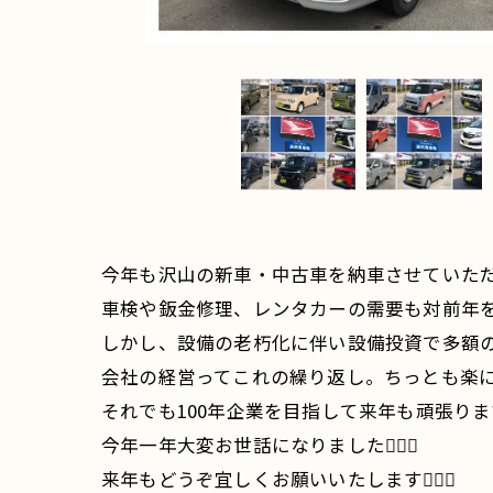
今年も沢山の新車・中古車を納車させていただきま
車検や鈑金修理、レンタカーの需要も対前年を
しかし、設備の老朽化に伴い設備投資で多額の
会社の経営ってこれの繰り返し。ちっとも楽に
それでも100年企業を目指して来年も頑張ります
今年一年大変お世話になりました🙇🏻‍♂️
来年もどうぞ宜しくお願いいたします🙇🏻‍♂️