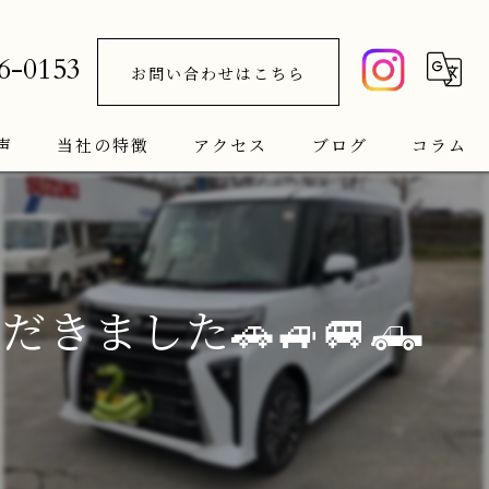
6-0153
お問い合わせはこちら
声
当社の特徴
アクセス
ブログ
コラム
車検
新車
ました🚗🚙🚐🛻
中古車
サブスク
メンテナンス