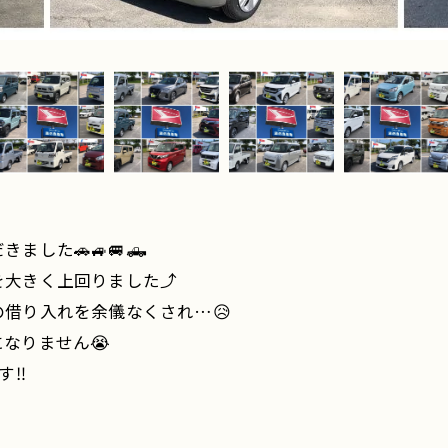
した🚗🚙🚐🛻
大きく上回りました⤴️
借り入れを余儀なくされ…😥
なりません😭
‼️