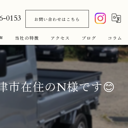
6-0153
お問い合わせはこちら
声
当社の特徴
アクセス
ブログ
コラム
車検
新車
市在住のN様です😊
中古車
サブスク
メンテナンス