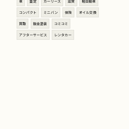
車
査定
カーリース
滋賀
軽自動車
コンパクト
ミニバン
保険
オイル交換
買取
鈑金塗装
コミコミ
アフターサービス
レンタカー