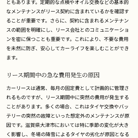
ともあります。定期的な点検やオイル交換などの基本的
ーリースサポート体制
なメンテナンスがリース契約に含まれているかを確認す
24時間対応のサポート体制の紹介
ることが重要です。さらに、契約に含まれるメンテナン
地元密着型のサービスのメリット
スの範囲を明確にし、リース会社とのコミュニケーショ
緊急時に頼れる地域ネットワーク
ンを密に保つことも重要です。これにより、不要な費用
定期メンテナンスの重要性とその実施方法
を未然に防ぎ、安心してカーライフを楽しむことができ
トラブル時の迅速な対応事例
ます。
利用者からの信頼を得るための取り組み
リース期間中の急な費用発生の原因
カーリーストラブル回避のための滋賀県大津市
限定のヒント
カーリースは通常、毎月の固定費として計画的に管理さ
れるものですが、リース期間中に突然の費用が発生する
地域特有の交通事情に基づくリース契約の
ことがあります。多くの場合、これはタイヤ交換やバッ
注意点
テリーの突然の故障といった想定外のメンテナンスが原
雨天時の車両管理方法
因です。滋賀県大津市においては特に季節の変化が大き
リース開始前に確認すべき駐車環境
く影響し、冬場の降雪によるタイヤの劣化が原因となる