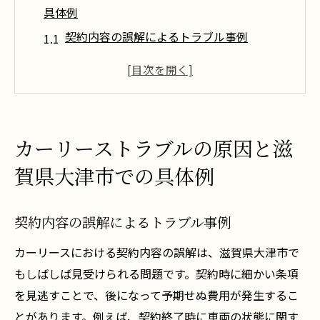
具体例
契約内容の誤解によるトラブル事例
メンテナンス不足が引き起こす問題の実例
リース期間中の急な費用発生の原因
交通事情が影響するトラブルの具体例
利用者間のコミュニケーション不足による
カーリーストラブルの原因と滋
問題
賀県大津市での具体例
地域特有の法律に関する誤解がもたらすト
ラブル
契約内容の誤解によるトラブル事例
安心のカーライフを実現するためのカーリース
事前チェックポイント
カーリースにおける契約内容の誤解は、滋賀県大津市で
契約前に確認すべき重要なポイント
もしばしば見受けられる問題です。契約時に細かい条項
を見逃すことで、後になって予期せぬ費用が発生するこ
メンテナンスサービスの内容確認
とがあります。例えば、契約終了時に車両の状態に関す
リース契約に関する法的なアドバイス