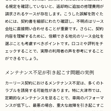
る規定を確認していないと、返却時に追加の修理費用が
リース会社との信頼関係の築き方
請求されるケースが存在します。こうした誤解を防ぐた
利用者レビューを活用した事前調査の重要
めには、契約書を細部にわたり確認し、不明点はリース
性
会社に直接問い合わせることが重要です。さらに、契約
地域の交通事情に基づいた車種選びのコツ
内容を理解するために、信頼できる地元のリース会社を
滋賀県大津市でのカーリーストラブル解決のた
選ぶことも考慮すべきポイントです。口コミや評判をチ
めの専門家のアドバイス
ェックすることで、実際の利用者の声を参考にすること
トラブル発生時の初動対応法
ができるでしょう。
法律の専門家によるトラブル解決法
メンテナンス不足が引き起こす問題の実例
地元のリース業者の選び方
専門家による契約内容の再確認方法
カーリース契約におけるメンテナンス不足は、多くのト
ラブルを誘発する可能性があります。特に大津市では、
トラブル事例から学ぶ予防策
定期的なメンテナンスを怠ることで、車両のパフォーマ
地域密着型サービスの活用法
ンスが低下し、最悪の場合、重大な故障を引き起こすこ
有限会社湖西自動車による滋賀県大津市でのカ