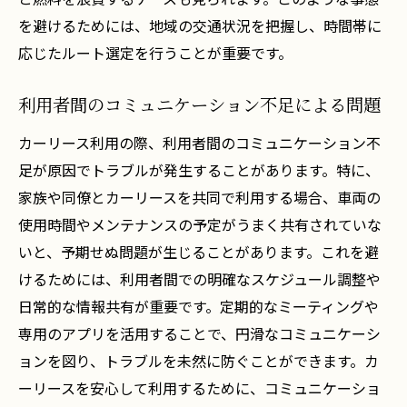
トラブルシューティングの基礎知識
を避けるためには、地域の交通状況を把握し、時間帯に
地域での過去のトラブル事例紹介
応じたルート選定を行うことが重要です。
迅速対応のための連絡先リスト作成
利用者間のコミュニケーション不足による問題
地域専門業者との連携方法
応急処置の具体例とその手順
カーリース利用の際、利用者間のコミュニケーション不
足が原因でトラブルが発生することがあります。特に、
保険利用の可否とその確認方法
家族や同僚とカーリースを共同で利用する場合、車両の
安心して利用するためのカーリースのトラブル
使用時間やメンテナンスの予定がうまく共有されていな
防止策と滋賀県大津市大谷町の実例
いと、予期せぬ問題が生じることがあります。これを避
トラブルリスクを低減する契約方法
けるためには、利用者間での明確なスケジュール調整や
利用者アンケートを活用した改善策
日常的な情報共有が重要です。定期的なミーティングや
契約前の試乗と現地確認の重要性
専用のアプリを活用することで、円滑なコミュニケーシ
地域特有のトラブル防止策
ョンを図り、トラブルを未然に防ぐことができます。カ
トラブル事例から学ぶ予防法
ーリースを安心して利用するために、コミュニケーショ