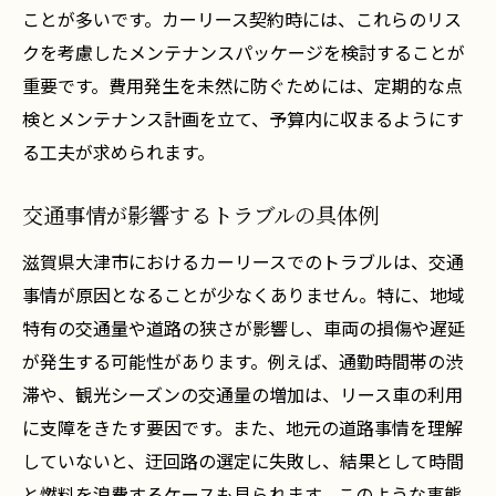
季節ごとのメンテナンスのポイント
ことが多いです。カーリース契約時には、これらのリス
地元住民の声を活用したトラブル予防策
クを考慮したメンテナンスパッケージを検討することが
トラブルを未然に防ぐための現地訪問の重
重要です。費用発生を未然に防ぐためには、定期的な点
要性
検とメンテナンス計画を立て、予算内に収まるようにす
滋賀県大津市でのカーリース契約時に注意すべ
る工夫が求められます。
きポイント
交通事情が影響するトラブルの具体例
契約書の重要事項徹底確認
リース料金に含まれるサービスの理解
滋賀県大津市におけるカーリースでのトラブルは、交通
隠れたコストへの注意点
事情が原因となることが少なくありません。特に、地域
特有の交通量や道路の狭さが影響し、車両の損傷や遅延
契約期間中の車両状態管理法
が発生する可能性があります。例えば、通勤時間帯の渋
保険内容の詳細確認と最適化
滞や、観光シーズンの交通量の増加は、リース車の利用
トラブル防止のための事前協議
に支障をきたす要因です。また、地元の道路事情を理解
カーリーストラブル発生時の迅速対応法と滋賀
していないと、迂回路の選定に失敗し、結果として時間
県大津市での事例
と燃料を浪費するケースも見られます。このような事態