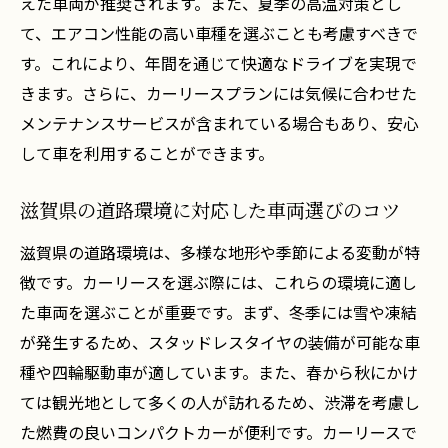
えた車両が推奨されます。また、夏季の高温対策とし
カーリースと地域交通サービスの相乗効果
て、エアコン性能の高い車種を選ぶことも考慮すべきで
地域の観光情報を活用したカーリースの楽
す。これにより、年間を通じて快適なドライブを実現で
しみ方
きます。さらに、カーリースプランには気候に合わせた
滋賀県大津市で探るカーリースプラン地域特性
メンテナンスサービスが含まれている場合もあり、安心
を考慮した選択
して車を利用することができます。
地域特化型カーリースプランの利点
大津市での長期リースと短期リースの選び
滋賀県の道路環境に対応した車両選びのコツ
方
滋賀県の道路環境は、多様な地形や季節による変動が特
地域特性に対応した保険の選び方
徴です。カーリースを選ぶ際には、これらの環境に適し
大津市の四季に対応する車種の特徴
た車両を選ぶことが重要です。まず、冬季には雪や凍結
地域のリースプラン比較で得られる洞察
が発生するため、スタッドレスタイヤの装備が可能な車
地元のライフスタイルに合ったカーリース
種や四輪駆動車が適しています。また、春から秋にかけ
選び
ては観光地として多くの人が訪れるため、渋滞を考慮し
た燃費の良いコンパクトカーが便利です。カーリースで
効率的なカーリース選びのための滋賀県大津市