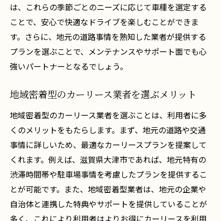
は、これらの季節ごとのニーズに応じて車種を選定する
独自のアドバイス
ことで、安心で快適なドライブを楽しむことができま
経験者が語るカーリース選びの成功談
す。さらに、地元の道路事情を熟知した業者が提供する
大津市でのカーリース契約におけるトラブ
プランを選ぶことで、メンテナンスやサポート面でも心
ル回避策
強いパートナーとなるでしょう。
地元のリース業者が提案する節約術
大津市ならではのカーリース活用法
地域密着型のカーリース業者を選ぶメリット
効率的なカーリースのための契約前準備
地域密着型のカーリース業者を選ぶことは、利用者に多
地域特性を活かすカーリース選びのヒント
くのメリットをもたらします。まず、地元の道路や交通
カーリースを活用した賢い交通手段滋賀県大津
事情に詳しいため、最適なカーリースプランを提案して
市の実例
くれます。例えば、滋賀県大津市であれば、地元特有の
実際の利用者が語る大津市でのカーリース
渋滞時間帯や駐車場事情を考慮したプランを提供するこ
体験談
とが可能です。また、地域密着型業者は、地元の企業や
地域イベントにおけるカーリースの活用事
自治体と連携した特典やサポートを提供していることが
例
多く、これにより利用者はよりお得にカーリースを利用