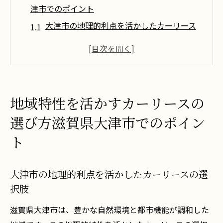
津市でのポイント
大津市の地理的利点を活かしたカーリース
の選択肢
地域特性に基づく燃費効率の高い車種を選
ぶ方法
大津市特有の交通パターンを理解してカー
地域特性を活かすカーリースの
リースを選ぶ
選び方滋賀県大津市でのポイン
地域の気候に適したカーリース車両の選定
ポイント
ト
滋賀県の道路環境に対応した車両選びのコ
ツ
大津市の地理的利点を活かしたカーリースの選
地域密着型のカーリース業者を選ぶメリッ
択肢
ト
滋賀県大津市は、豊かな自然環境と都市機能が調和した
カーリースを賢く選ぶ滋賀県大津市での戦略的