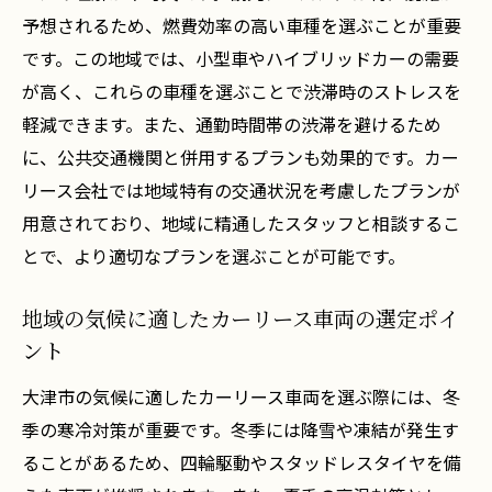
大津市で信頼できるリース業者の選び方
予想されるため、燃費効率の高い車種を選ぶことが重要
リース契約中に注意するメンテナンスの重
です。この地域では、小型車やハイブリッドカーの需要
要性
が高く、これらの車種を選ぶことで渋滞時のストレスを
初めてのカーリース契約に向けた準備
軽減できます。また、通勤時間帯の渋滞を避けるため
地域サービスを活用しカーリースを最大限に活
に、公共交通機関と併用するプランも効果的です。カー
用する方法
リース会社では地域特有の交通状況を考慮したプランが
地元のメンテナンスサービスを利用するメ
用意されており、地域に精通したスタッフと相談するこ
リット
とで、より適切なプランを選ぶことが可能です。
カーリースと地域イベントのコラボレーシ
地域の気候に適したカーリース車両の選定ポイ
ョン活用法
ント
地域のカーリース特典を活かした賢い契約
法
大津市の気候に適したカーリース車両を選ぶ際には、冬
季の寒冷対策が重要です。冬季には降雪や凍結が発生す
地元ディーラーとの連携で安心なリース生
ることがあるため、四輪駆動やスタッドレスタイヤを備
活