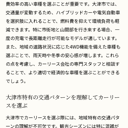
費効率の高い車種を選ぶことが重要です。大津市では、
公共交通とカーリースの組み合わせで利便
交通量が変動するため、ハイブリッドカーや電気自動車
性を高める方法
を選択肢に入れることで、燃料費を抑えて環境負荷も軽
大津市の交通インフラを活用した効率的な
減できます。特に市街地と山間部を行き来する場合、一
リースプラン
度の充電で長距離走行が可能なモデルが適しています。
リース車両での移動を快適にするためのヒ
また、地域の道路状況に応じた4WD機能を備えた車種も
ント
選ぶことで、雨天時や冬季の安心感が増します。これら
地域イベント時のカーリース利用法
の点を考慮し、カーリース会社の専門スタッフと相談す
交通量に応じた車種選びのポイント
ることで、より適切で経済的な車種を選ぶことができる
でしょう。
カーリース契約で失敗しないためのチェックポ
イント滋賀県大津市編
大津市特有の交通パターンを理解してカーリー
契約前に確認すべき基本的なリース条件
スを選ぶ
注意すべき隠れた費用とその回避方法
大津市でカーリースを選ぶ際には、地域特有の交通パタ
契約後のフォローアップ体制の確認
ーンの理解が不可欠です。観光シーズンには特に混雑が