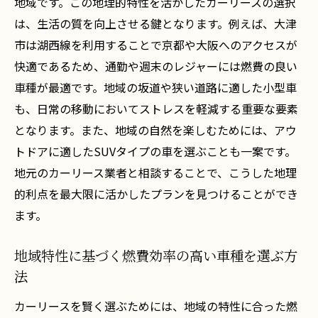
地域です。この地理的特性を活かしたカーリースの選択
アプローチ
は、生活の質を向上させる鍵となります。例えば、大津
賢いカーリース選びのための最初のステッ
市は湖西線を利用することで京都や大阪へのアクセスが
プ
快適であるため、通勤や週末のレジャーには燃費の良い
大津市でのカーリース契約の際の注意点
車種が最適です。地域の坂道や狭い道路に適した小型車
地域のニーズに応じたリース期間の選定方
も、日常の移動においてストレスを軽減する重要な要素
法
となります。また、地域の自然を楽しむためには、アウ
トドアに適したSUVタイプの車を選ぶことも一案です。
大津市特有の交通規制を考慮した車種の選
地元のカーリース業者と相談することで、こうした地理
び方
的利点を最大限に活かしたプランを見つけることができ
予算内で最適なリース契約を探すテクニッ
ます。
ク
契約時に確認すべき重要事項とは
地域特性に基づく燃費効率の高い車種を選ぶ方
大津市の交通事情を踏まえたカーリースプラン
法
最適化の秘訣
カーリースを賢く選ぶためには、地域の特性に合った燃
大津市の交通渋滞を避けるカーリース戦略