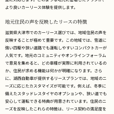
安心してリースを続けるための秘訣
より良いカーリース体験を提供します。
契約後の満足度を高めるための工夫
カーリースで最大限のメリットを引き出すポイ
地元住民の声を反映したリースの特徴
ント
滋賀県大津市でのカーリース選びでは、地域住民の声を
リース料金を抑えるための工夫
反映することが極めて重要です。この地域では、雪道に
契約期間中の快適なカーライフの実現
強い四駆や狭い道路でも運転しやすいコンパクトカーが
地域特性を活かした効果的なプラン選び
人気です。地元のコミュニティやオンラインフォーラム
リース利用者として知っておくべき事柄
で意見を集めると、どの車種が実際に利用されているの
トラブルを未然に防ぐためのポイント
か、住民が求める機能は何かが明確になります。さら
リースのメリットを最大化するための知識
に、湖西自動車が提供するリースプランでは、地域のニ
ーズに応じたカスタマイズが可能です。例えば、冬季に
備えたスタッドレスタイヤのオプションや、狭い道でも
安心して運転できる特典が用意されています。住民のニ
ーズを反映したこれらの特徴は、リース契約の満足度を