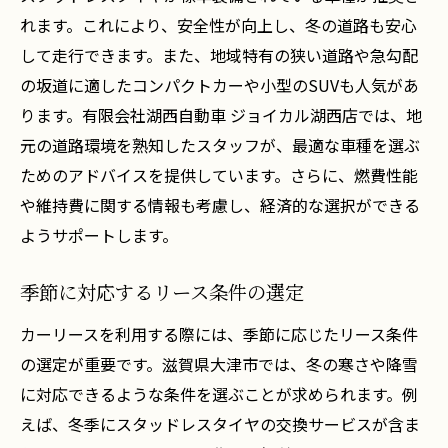
関係
れます。これにより、安全性が向上し、冬の道路も安心
地域経済に貢献するカーリースの活用法
して走行できます。また、地域特有の狭い道路や急勾配
地元密着型アプローチの重要性
の坂道に適したコンパクトカーや小型のSUVも人気があ
滋賀県大津市でのカーリースの基本と選び方
ります。有限会社湖西自動車 ジョイカル湖西店では、地
初めてのカーリースに最適なプラン選び
元の道路環境を熟知したスタッフが、最適な車種を選ぶ
地域特性を踏まえた契約内容の理解
ためのアドバイスを提供しています。さらに、燃費性能
や維持費に関する情報も考慮し、経済的な選択ができる
比較検討に役立つリース条件のポイント
ようサポートします。
安心して利用できる契約方法の提案
地域住民が選ぶ人気のリースプラン
季節に対応するリース条件の選定
地元に最適なカーリースの選び方指南
カーリースを利用する際には、季節に応じたリース条件
地元密着型のカーリースが提供する安心感とは
の選定が重要です。滋賀県大津市では、冬の寒さや降雪
湖西自動車の信頼性と実績
に対応できるような条件を選ぶことが求められます。例
地域に密着したサポート体制
えば、冬季にスタッドレスタイヤの交換サービスが含ま
地元住民の声を反映したサービス