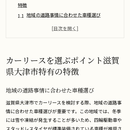
特徴
地域の道路事情に合わせた車種選び
季節に対応するリース条件の選定
地元の交通ルールを考慮した契約ポイント
湖西自動車が提案する最適なリースプラン
地元住民の声を反映したリースの特徴
カーリースを選ぶポイント滋賀
快適なカーライフを支える地域特性の理解
県大津市特有の特徴
地域特性を活かしたカーリースプランの利点と
は
地域の道路事情に合わせた車種選び
地元特有のメリットを享受する方法
滋賀県大津市でカーリースを検討する際、地域の道路事
地域に根ざしたサービスの提供
情に合わせた車種選びが重要です。この地域では、冬季
地元イベントに合わせたリースプラン
には雪や凍結が発生することが多いため、四輪駆動車や
滋賀県大津市での交通パターンとリースの
スタッドレスタイヤが標準装備されている車種が推奨さ