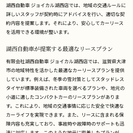
滋賀県大津市特化型カーリースプランの魅力
湖西自動車 ジョイカル湖西店では、地域の交通ルールに
詳しいスタッフが契約時にアドバイスを行い、適切な契
地域のニーズに応えるプラン設計
約内容を提案します。それにより、安心してカーリース
特別プランがもたらす付加価値
を活用できる環境が整います。
地元イベントに対応したリースの利用法
地域に根差したユニークなサービス
湖西自動車が提案する最適なリースプラン
地元ならではのサポート体制の魅力
有限会社湖西自動車 ジョイカル湖西店では、滋賀県大津
継続利用を促す特典とその活用法
市の地域特性を活かした最適なカーリースプランを提供
有限会社湖西自動車が教えるカーリースの賢い
しています。例えば、冬季の雪対策としてスタッドレス
活用法
タイヤが標準装備された車両を選べるプランや、地元の
お得なリース利用のためのヒント
小道に適したコンパクトカーのリースプランがありま
カーリースを最大限に活用する方法
す。これにより、地域の交通事情に応じた安全で快適な
地元ならではのお得な情報の入手法
カーライフを実現できます。また、リースに含まれる保
険内容も充実しており、事故時や故障時のサポートも迅
メンテナンスを含めた賢いリース活用
速に対応します。このような地元に密着したプランが、