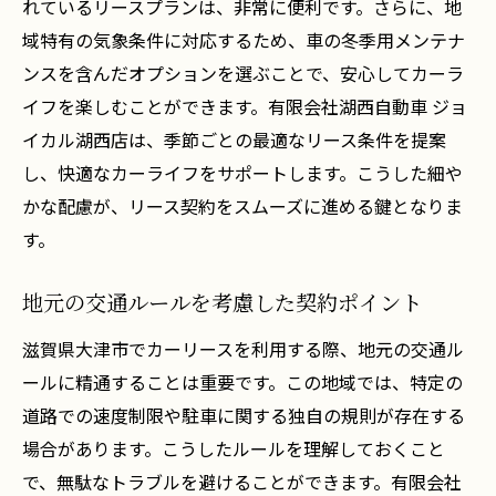
れているリースプランは、非常に便利です。さらに、地
安心のアフターサービスとその内容
域特有の気象条件に対応するため、車の冬季用メンテナ
地域の特性を知るスタッフの重要性
ンスを含んだオプションを選ぶことで、安心してカーラ
イフを楽しむことができます。有限会社湖西自動車 ジョ
リース契約後の安心感を得るためのポイン
イカル湖西店は、季節ごとの最適なリース条件を提案
ト
し、快適なカーライフをサポートします。こうした細や
カーリース契約前に知っておくべき比較ポイン
かな配慮が、リース契約をスムーズに進める鍵となりま
ト
す。
他社との違いを理解するための比較基準
契約内容の透明性を確認する方法
地元の交通ルールを考慮した契約ポイント
各種オプションの選び方と利点
滋賀県大津市でカーリースを利用する際、地元の交通ル
リース料金の仕組みを知る
ールに精通することは重要です。この地域では、特定の
地域特性を踏まえた契約条件のチェックポ
道路での速度制限や駐車に関する独自の規則が存在する
イント
場合があります。こうしたルールを理解しておくこと
後悔しない契約のための注意点
で、無駄なトラブルを避けることができます。有限会社